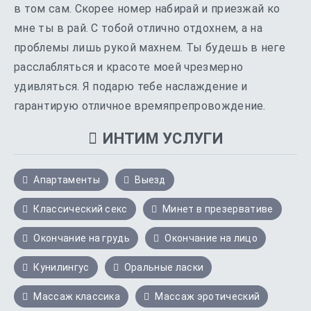
в том сам. Скорее номер набирай и приезжай ко
мне ты в рай. С тобой отлично отдохнем, а на
проблемы лишь рукой махнем. Ты будешь в неге
расслабляться и красоте моей чрезмерно
удивляться. Я подарю тебе наслаждение и
гарантирую отличное времяпрепровождение.
ИНТИМ УСЛУГИ
Апартаменты
Выезд
Классический секс
Минет в презервативе
Окончание на грудь
Окончание на лицо
Кунилингус
Оральные ласки
Массаж классика
Массаж эротический